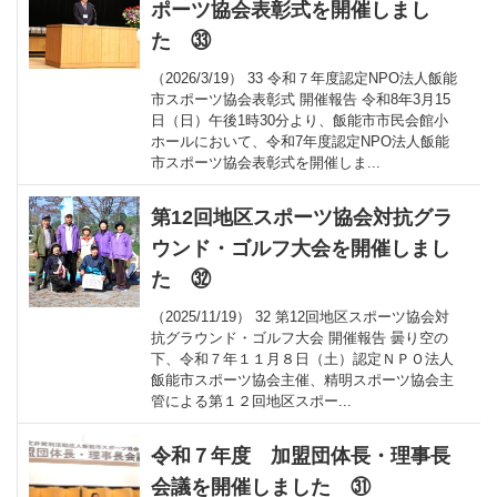
ポーツ協会表彰式を開催しまし
た ㉝
（2026/3/19） 33 令和７年度認定NPO法人飯能
市スポーツ協会表彰式 開催報告 令和8年3月15
日（日）午後1時30分より、飯能市市民会館小
ホールにおいて、令和7年度認定NPO法人飯能
市スポーツ協会表彰式を開催しま...
第12回地区スポーツ協会対抗グラ
ウンド・ゴルフ大会を開催しまし
た ㉜
（2025/11/19） 32 第12回地区スポーツ協会対
抗グラウンド・ゴルフ大会 開催報告 曇り空の
下、令和７年１１月８日（土）認定ＮＰＯ法人
飯能市スポーツ協会主催、精明スポーツ協会主
管による第１２回地区スポー...
令和７年度 加盟団体長・理事長
会議を開催しました ㉛