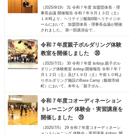
（2025/9/19） 31 令和７年度 加盟団体長・理
事長会議 開催報告 令和７年９月１３日（土）
１８時より、ヘリテイジ飯能6階ヘリテイジホ
ールにおいて、加盟団体長・理事長会議が開催
されました。 第一部講演会で...
令和７年度親子ボルダリング体験
教室を開催しました ㉚
（2025/7/31） 30 令和７年度 &nbsp;親子ボル
ダリング体験教室 &nbsp;開催報告 令和７年７
月１２日（土）及び１９日（土）午前１０時よ
りボルダリング施設のBase Camp（飯能市緑
町）において、本年も「親子ボル...
令和７年度コオーディネーション
トレーニング 体験会・実習講座を
開催しました ㉙
（2025/7/5） 29 令和７年度コオーディネーシ
ョントレーニング 体験会・実習講座 &nbsp; 開