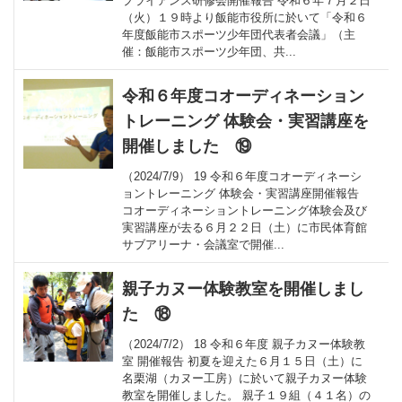
プライアンス研修会開催報告 令和６年７月２日
（火）１９時より飯能市役所に於いて「令和６
年度飯能市スポーツ少年団代表者会議」（主
催：飯能市スポーツ少年団、共...
令和６年度コオーディネーション
トレーニング 体験会・実習講座を
開催しました ⑲
（2024/7/9） 19 令和６年度コオーディネーシ
ョントレーニング 体験会・実習講座開催報告
コオーディネーショントレーニング体験会及び
実習講座が去る６月２２日（土）に市民体育館
サブアリーナ・会議室で開催...
親子カヌー体験教室を開催しまし
た ⑱
（2024/7/2） 18 令和６年度 親子カヌー体験教
室 開催報告 初夏を迎えた６月１５日（土）に
名栗湖（カヌー工房）に於いて親子カヌー体験
教室を開催しました。 親子１９組（４１名）の