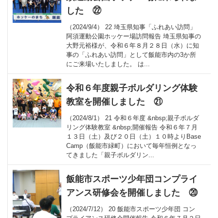
した ㉒
（2024/9/4） 22 埼玉県知事「ふれあい訪問」
阿須運動公園ホッケー場訪問報告 埼玉県知事の
大野元裕様が、令和６年８月２８日（水）に知
事の「ふれあい訪問」として飯能市内の3か所
にご来場いたしました。 は...
令和６年度親子ボルダリング体験
教室を開催しました ㉑
（2024/8/1） 21 令和６年度 &nbsp;親子ボルダ
リング体験教室 &nbsp;開催報告 令和６年７月
１３日（土）及び２０日（土）１０時よりBase
Camp（飯能市緑町）において毎年恒例となっ
てきました「親子ボルダリン...
飯能市スポーツ少年団コンプライ
アンス研修会を開催しました ⑳
（2024/7/12） 20 飯能市スポーツ少年団 コン