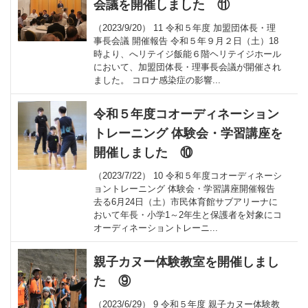
会議を開催しました ⑪
（2023/9/20） 11 令和５年度 加盟団体長・理
事長会議 開催報告 令和５年９月２日（土）18
時より、へリテイジ飯能６階ヘリテイジホール
において、加盟団体長・理事長会議が開催され
ました。 コロナ感染症の影響...
令和５年度コオーディネーション
トレーニング 体験会・学習講座を
開催しました ⑩
（2023/7/22） 10 令和５年度コオーディネーシ
ョントレーニング 体験会・学習講座開催報告
去る6月24日（土）市民体育館サブアリーナに
おいて年長・小学1～2年生と保護者を対象にコ
オーディネーショントレーニ...
親子カヌー体験教室を開催しまし
た ⑨
（2023/6/29） 9 令和５年度 親子カヌー体験教