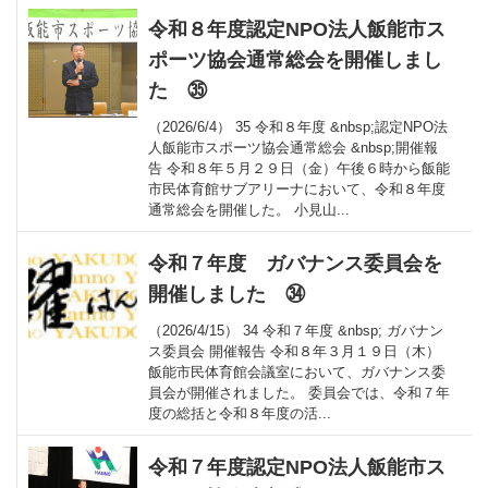
令和８年度認定NPO法人飯能市ス
ポーツ協会通常総会を開催しまし
た ㉟
（2026/6/4） 35 令和８年度 &nbsp;認定NPO法
人飯能市スポーツ協会通常総会 &nbsp;開催報
告 令和８年５月２９日（金）午後６時から飯能
市民体育館サブアリーナにおいて、令和８年度
通常総会を開催した。 小見山...
令和７年度 ガバナンス委員会を
開催しました ㉞
（2026/4/15） 34 令和７年度 &nbsp; ガバナン
ス委員会 開催報告 令和８年３月１９日（木）
飯能市民体育館会議室において、ガバナンス委
員会が開催されました。 委員会では、令和７年
度の総括と令和８年度の活...
令和７年度認定NPO法人飯能市ス