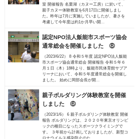
室 開催報告 名栗湖（カヌー工房）に於いて、
親子カヌー体験教室を6月17日に開催しまし
た。昨年は7月に実施していましたが、暑さを
考慮して今年度は約1か月早い開...
認定NPO法人飯能市スポーツ協会
通常総会を開催しました ⑧
（2023/6/22） 8 令和５年度 認定NPO法人飯能
市スポーツ協会通常総会 開催報告 令和５年６
月１日（木）18時より、飯能市民体育館サブア
リーナにおいて、令和５年度通常総会を開催し
ました。 始めに岡部会長が開...
親子ボルダリング体験教室を開催
しました ⑥
（2023/1/6） 6 親子ボルダリング体験教室 開催
報告 ボルダリングは、２０２０年東京オリンピ
ックの種目になったスポーツクライミングで
す。 ３年前から計画しておりましたが、新型コ
ロナウイルス感染防止のた...