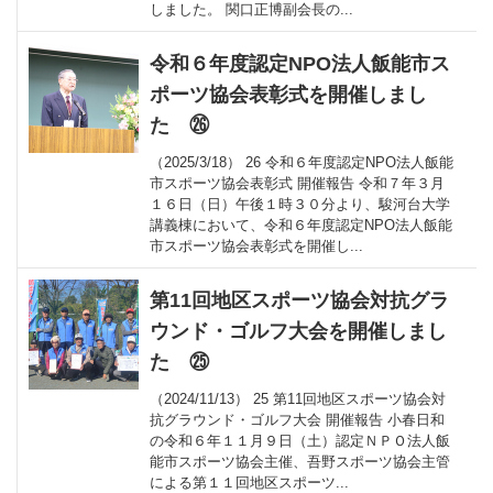
しました。 関口正博副会長の...
令和６年度認定NPO法人飯能市ス
ポーツ協会表彰式を開催しまし
た ㉖
（2025/3/18） 26 令和６年度認定NPO法人飯能
市スポーツ協会表彰式 開催報告 令和７年３月
１６日（日）午後１時３０分より、駿河台大学
講義棟において、令和６年度認定NPO法人飯能
市スポーツ協会表彰式を開催し...
第11回地区スポーツ協会対抗グラ
ウンド・ゴルフ大会を開催しまし
た ㉕
（2024/11/13） 25 第11回地区スポーツ協会対
抗グラウンド・ゴルフ大会 開催報告 小春日和
の令和６年１１月９日（土）認定ＮＰＯ法人飯
能市スポーツ協会主催、吾野スポーツ協会主管
による第１１回地区スポーツ...