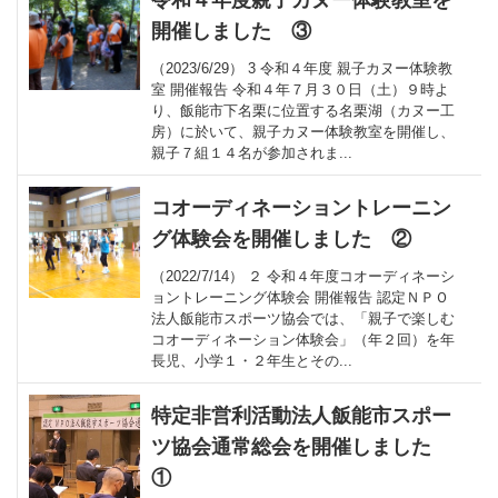
令和４年度親子カヌー体験教室を
開催しました ③
（2023/6/29） 3 令和４年度 親子カヌー体験教
室 開催報告 令和４年７月３０日（土）９時よ
り、飯能市下名栗に位置する名栗湖（カヌー工
房）に於いて、親子カヌー体験教室を開催し、
親子７組１４名が参加されま...
コオーディネーショントレーニン
グ体験会を開催しました ②
（2022/7/14） ２ 令和４年度コオーディネーシ
ョントレーニング体験会 開催報告 認定ＮＰＯ
法人飯能市スポーツ協会では、「親子で楽しむ
コオーディネーション体験会」（年２回）を年
長児、小学１・２年生とその...
特定非営利活動法人飯能市スポー
ツ協会通常総会を開催しました
①