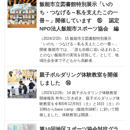
飯能市立図書館特別展示「いの
ち・つなげる～私を支えたこの一
冊～」開催しています ⑮ 認定
NPO法人飯能市スポーツ協会 編
（2024/2/20） 15 飯能市立図書館特別展示
「いのち・つなげる～私を支えたこの一冊～」
開催 飯能市では、「誰も自殺に追い込まれるこ
とのない飯能市の実現を目指して」として、地
域社会全体で子どもから高齢者...
親子ボルダリング体験教室を開催
しました ⑭
（2023/12/26） 14 親子ボルダリング体験教室
開催報告 昨年に引き続き、親子ボルダリング体
験教室を令和5年12月9日（土）と16日（土）の
10時からbase camp（飯能市緑町）に於いて開
催しました。体験教室は開講...
第10回地区スポーツ協会対抗グラ