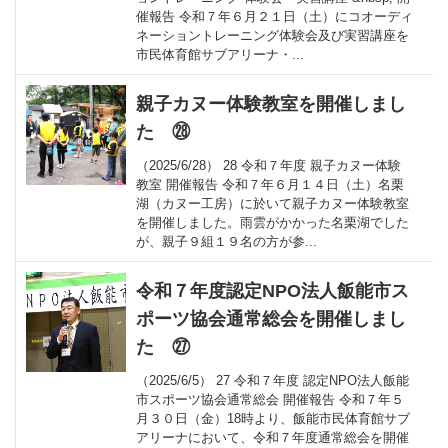
催報告 令和７年６月２１日（土）にコオーディ
ネーショントレーニング体験会及び実習講座を
市民体育館サブアリーナ・...
親子カヌー体験教室を開催しまし
た ㉘
（2025/6/28） 28 令和７年度 親子カヌー体験
教室 開催報告 令和７年６月１４日（土）名栗
湖（カヌー工房）に於いて親子カヌー体験教室
を開催しました。雨雲がかかった名栗湖でした
が、親子９組１９名の方が参...
令和７年度認定NPO法人飯能市ス
ポーツ協会通常総会を開催しまし
た ㉗
（2025/6/5） 27 令和７年度 認定NPO法人飯能
市スポーツ協会通常総会 開催報告 令和７年５
月３０日（金）18時より、飯能市民体育館サブ
アリーナにおいて、令和７年度通常総会を開催