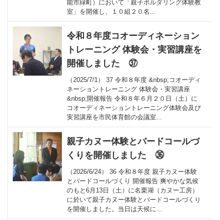
能市緑町）において「親子ボルダリング体験教
室」を開催し、１０組２０名...
令和８年度コオーディネーション
トレーニング 体験会・実習講座を
開催しました ㊲
（2025/7/1） 37 令和８年度 &nbsp;コオーディ
ネーショントレーニング 体験会・実習講座
&nbsp;開催報告 令和８年６月２０日（土）に
コオーディネーショントレーニング体験会及び
実習講座を市民体育館の会議室...
親子カヌー体験とバードコールづ
くりを開催しました ㊱
（2026/6/24） 36 令和８年度 親子カヌー体験
とバードコールづくり 開催報告 爽やかな気候
のもと6月13日（土）に名栗湖（カヌー工房）
に於いて親子カヌー体験とバードコールづくり
を開催しました。当日は天候に...