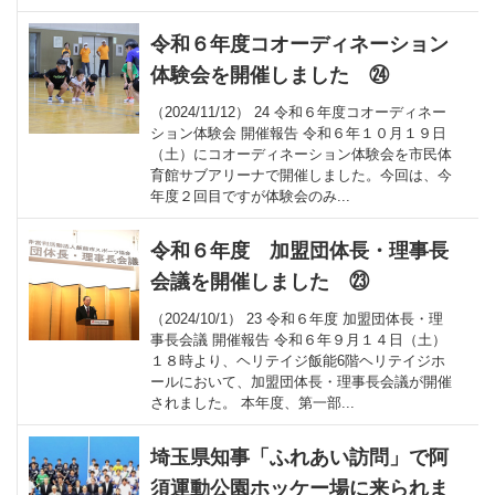
令和６年度コオーディネーション
体験会を開催しました ㉔
（2024/11/12） 24 令和６年度コオーディネー
ション体験会 開催報告 令和６年１０月１９日
（土）にコオーディネーション体験会を市民体
育館サブアリーナで開催しました。今回は、今
年度２回目ですが体験会のみ...
令和６年度 加盟団体長・理事長
会議を開催しました ㉓
（2024/10/1） 23 令和６年度 加盟団体長・理
事長会議 開催報告 令和６年９月１４日（土）
１８時より、ヘリテイジ飯能6階ヘリテイジホ
ールにおいて、加盟団体長・理事長会議が開催
されました。 本年度、第一部...
埼玉県知事「ふれあい訪問」で阿
須運動公園ホッケー場に来られま